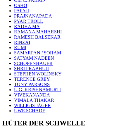
OM C. PARKIN
OSHO
PAPAJI
PRAJNANAPADA
PYAR TROLL
RADHA MA
RAMANA MAHARSHI
RAMESH BALSEKAR
RINZAI
RUMI
SAMARPAN / SOHAM
SATYAM NADEEN
SCHOPENHAUER
SHRI PRABHUJI
STEPHEN WOLINSKY
TERENCE GREY
TONY PARSONS
U.G. KRISHNAMURTI
VIVEKANANDA
VIMALA THAKAR
WILLIGIS JÄGER
UWE SCHADE
HÜTER DER SCHWELLE