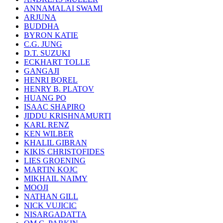
ANNAMALAI SWAMI
ARJUNA
BUDDHA
BYRON KATIE
C.G. JUNG
D.T. SUZUKI
ECKHART TOLLE
GANGAJI
HENRI BOREL
HENRY B. PLATOV
HUANG PO
ISAAC SHAPIRO
JIDDU KRISHNAMURTI
KARL RENZ
KEN WILBER
KHALIL GIBRAN
KIKIS CHRISTOFIDES
LIES GROENING
MARTIN KOJC
MIKHAIL NAIMY
MOOJI
NATHAN GILL
NICK VUJICIC
NISARGADATTA