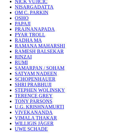
NICK VUJICIC
NISARGADATTA
OM C. PARKIN
OSHO
PAPAJI
PRAJNANAPADA
PYAR TROLL
RADHA MA
RAMANA MAHARSHI
RAMESH BALSEKAR
RINZAI
RUMI
SAMARPAN / SOHAM
SATYAM NADEEN
SCHOPENHAUER
SHRI PRABHUJI
STEPHEN WOLINSKY
TERENCE GREY
TONY PARSONS
U.G. KRISHNAMURTI
VIVEKANANDA
VIMALA THAKAR
WILLIGIS JÄGER
UWE SCHADE