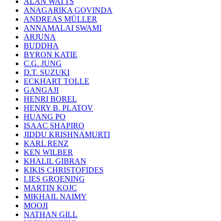
ALAN WATTS
ANAGARIKA GOVINDA
ANDREAS MÜLLER
ANNAMALAI SWAMI
ARJUNA
BUDDHA
BYRON KATIE
C.G. JUNG
D.T. SUZUKI
ECKHART TOLLE
GANGAJI
HENRI BOREL
HENRY B. PLATOV
HUANG PO
ISAAC SHAPIRO
JIDDU KRISHNAMURTI
KARL RENZ
KEN WILBER
KHALIL GIBRAN
KIKIS CHRISTOFIDES
LIES GROENING
MARTIN KOJC
MIKHAIL NAIMY
MOOJI
NATHAN GILL