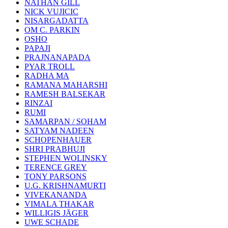
NATHAN GILL
NICK VUJICIC
NISARGADATTA
OM C. PARKIN
OSHO
PAPAJI
PRAJNANAPADA
PYAR TROLL
RADHA MA
RAMANA MAHARSHI
RAMESH BALSEKAR
RINZAI
RUMI
SAMARPAN / SOHAM
SATYAM NADEEN
SCHOPENHAUER
SHRI PRABHUJI
STEPHEN WOLINSKY
TERENCE GREY
TONY PARSONS
U.G. KRISHNAMURTI
VIVEKANANDA
VIMALA THAKAR
WILLIGIS JÄGER
UWE SCHADE