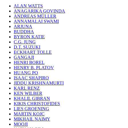
ALAN WATTS
ANAGARIKA GOVINDA
ANDREAS MÜLLER
ANNAMALAI SWAMI
ARJUNA
BUDDHA
BYRON KATIE
C.G. JUNG
D.T. SUZUKI
ECKHART TOLLE
GANGAJI
HENRI BOREL
HENRY B. PLATOV
HUANG PO
ISAAC SHAPIRO
JIDDU KRISHNAMURTI
KARL RENZ
KEN WILBER
KHALIL GIBRAN
KIKIS CHRISTOFIDES
LIES GROENING
MARTIN KOJC
MIKHAIL NAIMY
MOOJI