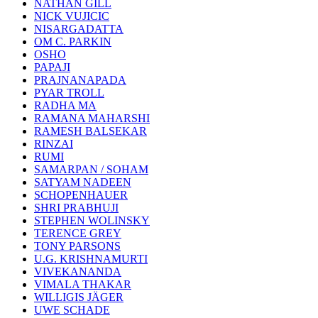
NATHAN GILL
NICK VUJICIC
NISARGADATTA
OM C. PARKIN
OSHO
PAPAJI
PRAJNANAPADA
PYAR TROLL
RADHA MA
RAMANA MAHARSHI
RAMESH BALSEKAR
RINZAI
RUMI
SAMARPAN / SOHAM
SATYAM NADEEN
SCHOPENHAUER
SHRI PRABHUJI
STEPHEN WOLINSKY
TERENCE GREY
TONY PARSONS
U.G. KRISHNAMURTI
VIVEKANANDA
VIMALA THAKAR
WILLIGIS JÄGER
UWE SCHADE