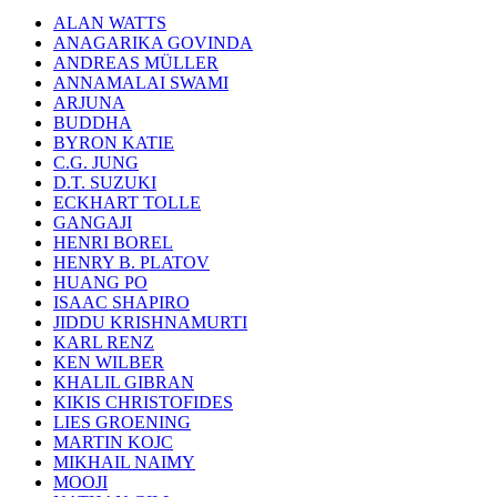
ALAN WATTS
ANAGARIKA GOVINDA
ANDREAS MÜLLER
ANNAMALAI SWAMI
ARJUNA
BUDDHA
BYRON KATIE
C.G. JUNG
D.T. SUZUKI
ECKHART TOLLE
GANGAJI
HENRI BOREL
HENRY B. PLATOV
HUANG PO
ISAAC SHAPIRO
JIDDU KRISHNAMURTI
KARL RENZ
KEN WILBER
KHALIL GIBRAN
KIKIS CHRISTOFIDES
LIES GROENING
MARTIN KOJC
MIKHAIL NAIMY
MOOJI