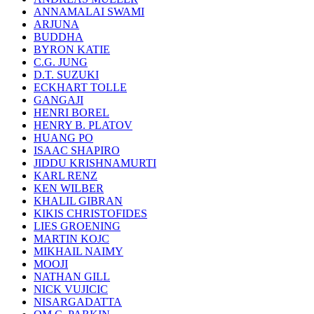
ANNAMALAI SWAMI
ARJUNA
BUDDHA
BYRON KATIE
C.G. JUNG
D.T. SUZUKI
ECKHART TOLLE
GANGAJI
HENRI BOREL
HENRY B. PLATOV
HUANG PO
ISAAC SHAPIRO
JIDDU KRISHNAMURTI
KARL RENZ
KEN WILBER
KHALIL GIBRAN
KIKIS CHRISTOFIDES
LIES GROENING
MARTIN KOJC
MIKHAIL NAIMY
MOOJI
NATHAN GILL
NICK VUJICIC
NISARGADATTA