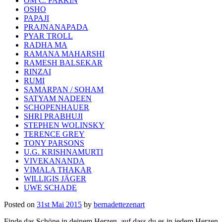
OM C. PARKIN
OSHO
PAPAJI
PRAJNANAPADA
PYAR TROLL
RADHA MA
RAMANA MAHARSHI
RAMESH BALSEKAR
RINZAI
RUMI
SAMARPAN / SOHAM
SATYAM NADEEN
SCHOPENHAUER
SHRI PRABHUJI
STEPHEN WOLINSKY
TERENCE GREY
TONY PARSONS
U.G. KRISHNAMURTI
VIVEKANANDA
VIMALA THAKAR
WILLIGIS JÄGER
UWE SCHADE
Posted on
31st Mai 2015
by
bernadettezenart
Finde das Schöne in deinem Herzen, auf dass du es in jedem Herzen