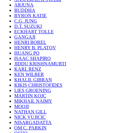
ARJUNA
BUDDHA
BYRON KATIE
C.G. JUNG
D.T. SUZUKI
ECKHART TOLLE
GANGAJI
HENRI BOREL
HENRY B. PLATOV
HUANG PO
ISAAC SHAPIRO
JIDDU KRISHNAMURTI
KARL RENZ
KEN WILBER
KHALIL GIBRAN
KIKIS CHRISTOFIDES
LIES GROENING
MARTIN KOJC
MIKHAIL NAIMY
MOOJI
NATHAN GILL
NICK VUJICIC
NISARGADATTA
OM C. PARKIN