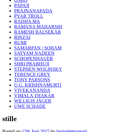
OSHO
PAPAJI
PRAJNANAPADA
PYAR TROLL
RADHA MA
RAMANA MAHARSHI
RAMESH BALSEKAR
RINZAI
RUMI
SAMARPAN / SOHAM
SATYAM NADEEN
SCHOPENHAUER
SHRI PRABHUJI
STEPHEN WOLINSKY
TERENCE GREY
TONY PARSONS
U.G. KRISHNAMURTI
VIVEKANANDA
VIMALA THAKAR
WILLIGIS JÄGER
UWE SCHADE
stille
Posted on
15th Juni 2015
by
bernadettezenart