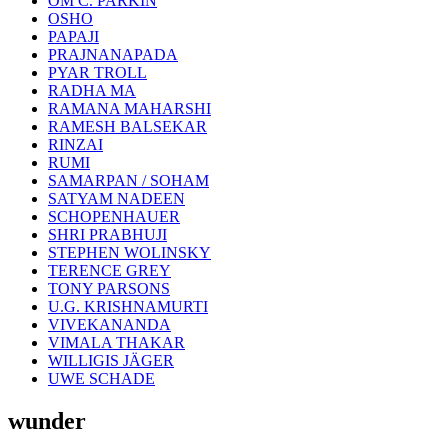
OM C. PARKIN
OSHO
PAPAJI
PRAJNANAPADA
PYAR TROLL
RADHA MA
RAMANA MAHARSHI
RAMESH BALSEKAR
RINZAI
RUMI
SAMARPAN / SOHAM
SATYAM NADEEN
SCHOPENHAUER
SHRI PRABHUJI
STEPHEN WOLINSKY
TERENCE GREY
TONY PARSONS
U.G. KRISHNAMURTI
VIVEKANANDA
VIMALA THAKAR
WILLIGIS JÄGER
UWE SCHADE
wunder