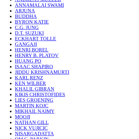
ANNAMALAI SWAMI
ARJUNA
BUDDHA
BYRON KATIE
C.G. JUNG
D.T. SUZUKI
ECKHART TOLLE
GANGAJI
HENRI BOREL
HENRY B. PLATOV
HUANG PO
ISAAC SHAPIRO
JIDDU KRISHNAMURTI
KARL RENZ
KEN WILBER
KHALIL GIBRAN
KIKIS CHRISTOFIDES
LIES GROENING
MARTIN KOJC
MIKHAIL NAIMY
MOOJI
NATHAN GILL
NICK VUJICIC
NISARGADATTA