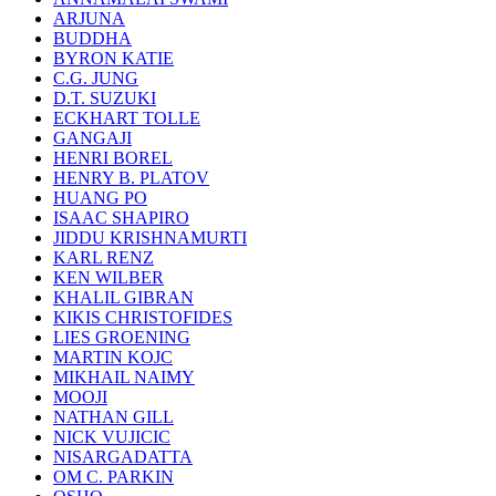
ARJUNA
BUDDHA
BYRON KATIE
C.G. JUNG
D.T. SUZUKI
ECKHART TOLLE
GANGAJI
HENRI BOREL
HENRY B. PLATOV
HUANG PO
ISAAC SHAPIRO
JIDDU KRISHNAMURTI
KARL RENZ
KEN WILBER
KHALIL GIBRAN
KIKIS CHRISTOFIDES
LIES GROENING
MARTIN KOJC
MIKHAIL NAIMY
MOOJI
NATHAN GILL
NICK VUJICIC
NISARGADATTA
OM C. PARKIN