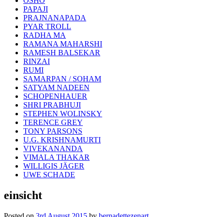
OSHO
PAPAJI
PRAJNANAPADA
PYAR TROLL
RADHA MA
RAMANA MAHARSHI
RAMESH BALSEKAR
RINZAI
RUMI
SAMARPAN / SOHAM
SATYAM NADEEN
SCHOPENHAUER
SHRI PRABHUJI
STEPHEN WOLINSKY
TERENCE GREY
TONY PARSONS
U.G. KRISHNAMURTI
VIVEKANANDA
VIMALA THAKAR
WILLIGIS JÄGER
UWE SCHADE
einsicht
Posted on
3rd August 2015
by
bernadettezenart