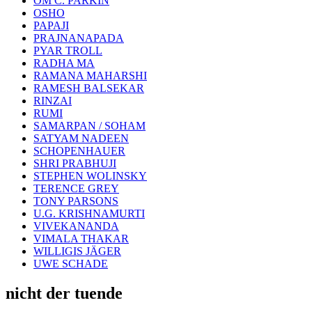
OM C. PARKIN
OSHO
PAPAJI
PRAJNANAPADA
PYAR TROLL
RADHA MA
RAMANA MAHARSHI
RAMESH BALSEKAR
RINZAI
RUMI
SAMARPAN / SOHAM
SATYAM NADEEN
SCHOPENHAUER
SHRI PRABHUJI
STEPHEN WOLINSKY
TERENCE GREY
TONY PARSONS
U.G. KRISHNAMURTI
VIVEKANANDA
VIMALA THAKAR
WILLIGIS JÄGER
UWE SCHADE
nicht der tuende