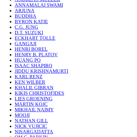
ANNAMALAI SWAMI
ARJUNA
BUDDHA
BYRON KATIE
C.G. JUNG
D.T. SUZUKI
ECKHART TOLLE
GANGAJI
HENRI BOREL
HENRY B. PLATOV
HUANG PO
ISAAC SHAPIRO
JIDDU KRISHNAMURTI
KARL RENZ
KEN WILBER
KHALIL GIBRAN
KIKIS CHRISTOFIDES
LIES GROENING
MARTIN KOJC
MIKHAIL NAIMY
MOOJI
NATHAN GILL
NICK VUJICIC
NISARGADATTA