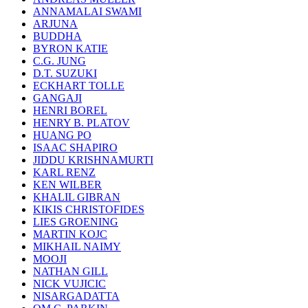
ANNAMALAI SWAMI
ARJUNA
BUDDHA
BYRON KATIE
C.G. JUNG
D.T. SUZUKI
ECKHART TOLLE
GANGAJI
HENRI BOREL
HENRY B. PLATOV
HUANG PO
ISAAC SHAPIRO
JIDDU KRISHNAMURTI
KARL RENZ
KEN WILBER
KHALIL GIBRAN
KIKIS CHRISTOFIDES
LIES GROENING
MARTIN KOJC
MIKHAIL NAIMY
MOOJI
NATHAN GILL
NICK VUJICIC
NISARGADATTA