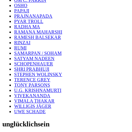
OM C. PARKIN
OSHO
PAPAJI
PRAJNANAPADA
PYAR TROLL
RADHA MA
RAMANA MAHARSHI
RAMESH BALSEKAR
RINZAI
RUMI
SAMARPAN / SOHAM
SATYAM NADEEN
SCHOPENHAUER
SHRI PRABHUJI
STEPHEN WOLINSKY
TERENCE GREY
TONY PARSONS
U.G. KRISHNAMURTI
VIVEKANANDA
VIMALA THAKAR
WILLIGIS JÄGER
UWE SCHADE
unglücklichsein