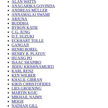
ALAN WATTS
ANAGARIKA GOVINDA
ANDREAS MÜLLER
ANNAMALAI SWAMI
ARJUNA
BUDDHA
BYRON KATIE
C.G. JUNG
D.T. SUZUKI
ECKHART TOLLE
GANGAJI
HENRI BOREL
HENRY B. PLATOV
HUANG PO
ISAAC SHAPIRO
JIDDU KRISHNAMURTI
KARL RENZ
KEN WILBER
KHALIL GIBRAN
KIKIS CHRISTOFIDES
LIES GROENING
MARTIN KOJC
MIKHAIL NAIMY
MOOJI
NATHAN GILL