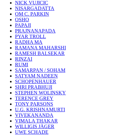
NICK VUJICIC
NISARGADATTA
OM C. PARKIN
OSHO
PAPAJI
PRAJNANAPADA
PYAR TROLL
RADHA MA
RAMANA MAHARSHI
RAMESH BALSEKAR
RINZAI
RUMI
SAMARPAN / SOHAM
SATYAM NADEEN
SCHOPENHAUER
SHRI PRABHUJI
STEPHEN WOLINSKY
TERENCE GREY
TONY PARSONS
U.G. KRISHNAMURTI
VIVEKANANDA
VIMALA THAKAR
WILLIGIS JÄGER
UWE SCHADE