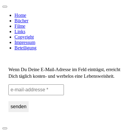
Skip
to
Home
content
Bücher
Filme
Links
Copyright
Impressum
Beteiligung
Wenn Du Deine E-Mail-Adresse im Feld einträgst, erreicht
Dich täglich kosten- und werbelos eine Lebensweisheit.