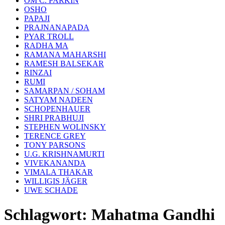
OM C. PARKIN
OSHO
PAPAJI
PRAJNANAPADA
PYAR TROLL
RADHA MA
RAMANA MAHARSHI
RAMESH BALSEKAR
RINZAI
RUMI
SAMARPAN / SOHAM
SATYAM NADEEN
SCHOPENHAUER
SHRI PRABHUJI
STEPHEN WOLINSKY
TERENCE GREY
TONY PARSONS
U.G. KRISHNAMURTI
VIVEKANANDA
VIMALA THAKAR
WILLIGIS JÄGER
UWE SCHADE
Schlagwort:
Mahatma Gandhi