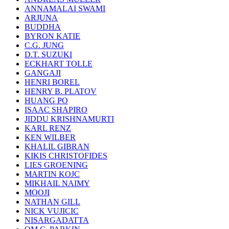
ANNAMALAI SWAMI
ARJUNA
BUDDHA
BYRON KATIE
C.G. JUNG
D.T. SUZUKI
ECKHART TOLLE
GANGAJI
HENRI BOREL
HENRY B. PLATOV
HUANG PO
ISAAC SHAPIRO
JIDDU KRISHNAMURTI
KARL RENZ
KEN WILBER
KHALIL GIBRAN
KIKIS CHRISTOFIDES
LIES GROENING
MARTIN KOJC
MIKHAIL NAIMY
MOOJI
NATHAN GILL
NICK VUJICIC
NISARGADATTA