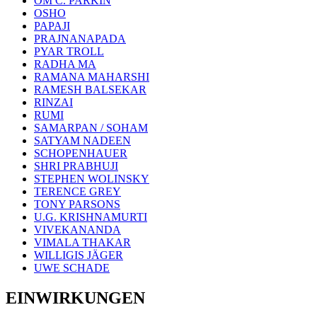
OM C. PARKIN
OSHO
PAPAJI
PRAJNANAPADA
PYAR TROLL
RADHA MA
RAMANA MAHARSHI
RAMESH BALSEKAR
RINZAI
RUMI
SAMARPAN / SOHAM
SATYAM NADEEN
SCHOPENHAUER
SHRI PRABHUJI
STEPHEN WOLINSKY
TERENCE GREY
TONY PARSONS
U.G. KRISHNAMURTI
VIVEKANANDA
VIMALA THAKAR
WILLIGIS JÄGER
UWE SCHADE
EINWIRKUNGEN