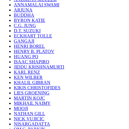
ANNAMALAI SWAMI
ARJUNA
BUDDHA
BYRON KATIE
C.G. JUNG
D.T. SUZUKI
ECKHART TOLLE
GANGAJI
HENRI BOREL
HENRY B. PLATOV
HUANG PO
ISAAC SHAPIRO
JIDDU KRISHNAMURTI
KARL RENZ
KEN WILBER
KHALIL GIBRAN
KIKIS CHRISTOFIDES
LIES GROENING
MARTIN KOJC
MIKHAIL NAIMY
MOOJI
NATHAN GILL
NICK VUJICIC
NISARGADATTA