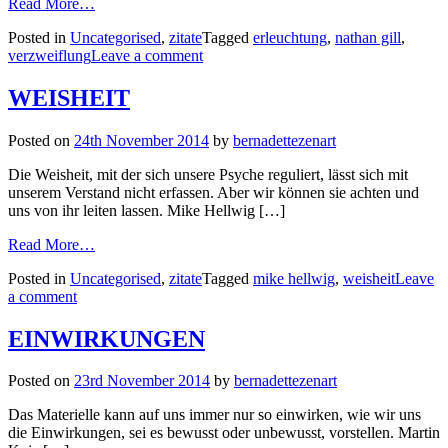
Read More…
Posted in
Uncategorised
,
zitate
Tagged
erleuchtung
,
nathan gill
,
verzweiflung
Leave a comment
WEISHEIT
Posted on
24th November 2014
by
bernadettezenart
Die Weisheit, mit der sich unsere Psyche reguliert, lässt sich mit
unserem Verstand nicht erfassen. Aber wir können sie achten und
uns von ihr leiten lassen. Mike Hellwig […]
Read More…
Posted in
Uncategorised
,
zitate
Tagged
mike hellwig
,
weisheit
Leave
a comment
EINWIRKUNGEN
Posted on
23rd November 2014
by
bernadettezenart
Das Materielle kann auf uns immer nur so einwirken, wie wir uns
die Einwirkungen, sei es bewusst oder unbewusst, vorstellen. Martin