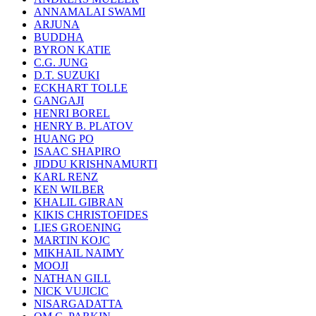
ANNAMALAI SWAMI
ARJUNA
BUDDHA
BYRON KATIE
C.G. JUNG
D.T. SUZUKI
ECKHART TOLLE
GANGAJI
HENRI BOREL
HENRY B. PLATOV
HUANG PO
ISAAC SHAPIRO
JIDDU KRISHNAMURTI
KARL RENZ
KEN WILBER
KHALIL GIBRAN
KIKIS CHRISTOFIDES
LIES GROENING
MARTIN KOJC
MIKHAIL NAIMY
MOOJI
NATHAN GILL
NICK VUJICIC
NISARGADATTA