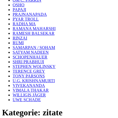
OM C. PARKIN
OSHO
PAPAJI
PRAJNANAPADA
PYAR TROLL
RADHA MA
RAMANA MAHARSHI
RAMESH BALSEKAR
RINZAI
RUMI
SAMARPAN / SOHAM
SATYAM NADEEN
SCHOPENHAUER
SHRI PRABHUJI
STEPHEN WOLINSKY
TERENCE GREY
TONY PARSONS
U.G. KRISHNAMURTI
VIVEKANANDA
VIMALA THAKAR
WILLIGIS JÄGER
UWE SCHADE
Kategorie:
zitate