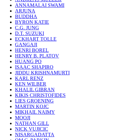
ANNAMALAI SWAMI
ARJUNA
BUDDHA
BYRON KATIE
C.G. JUNG
D.T. SUZUKI
ECKHART TOLLE
GANGAJI
HENRI BOREL
HENRY B. PLATOV
HUANG PO
ISAAC SHAPIRO
JIDDU KRISHNAMURTI
KARL RENZ
KEN WILBER
KHALIL GIBRAN
KIKIS CHRISTOFIDES
LIES GROENING
MARTIN KOJC
MIKHAIL NAIMY
MOOJI
NATHAN GILL
NICK VUJICIC
NISARGADATTA