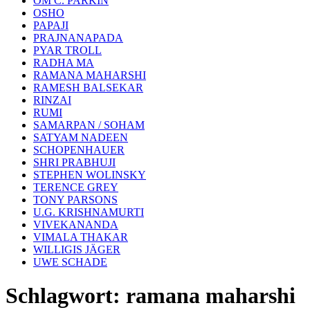
OM C. PARKIN
OSHO
PAPAJI
PRAJNANAPADA
PYAR TROLL
RADHA MA
RAMANA MAHARSHI
RAMESH BALSEKAR
RINZAI
RUMI
SAMARPAN / SOHAM
SATYAM NADEEN
SCHOPENHAUER
SHRI PRABHUJI
STEPHEN WOLINSKY
TERENCE GREY
TONY PARSONS
U.G. KRISHNAMURTI
VIVEKANANDA
VIMALA THAKAR
WILLIGIS JÄGER
UWE SCHADE
Schlagwort:
ramana maharshi