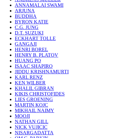
ANNAMALAI SWAMI
ARJUNA
BUDDHA
BYRON KATIE
C.G. JUNG
D.T. SUZUKI
ECKHART TOLLE
GANGAJI
HENRI BOREL
HENRY B. PLATOV
HUANG PO
ISAAC SHAPIRO
JIDDU KRISHNAMURTI
KARL RENZ
KEN WILBER
KHALIL GIBRAN
KIKIS CHRISTOFIDES
LIES GROENING
MARTIN KOJC
MIKHAIL NAIMY
MOOJI
NATHAN GILL
NICK VUJICIC
NISARGADATTA